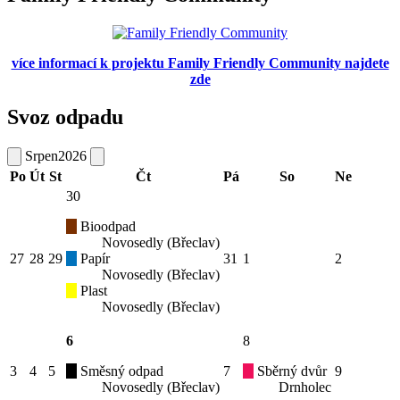
více informací k projektu Family Friendly Community najdete
zde
Svoz odpadu
Srpen
2026
Po
Út
St
Čt
Pá
So
Ne
30
Bioodpad
Novosedly (Břeclav)
27
28
29
Papír
31
1
2
Novosedly (Břeclav)
Plast
Novosedly (Břeclav)
6
8
3
4
5
Směsný odpad
7
Sběrný dvůr
9
Novosedly (Břeclav)
Drnholec