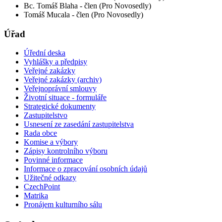
Bc. Tomáš Blaha - člen (Pro Novosedly)
Tomáš Mucala - člen (Pro Novosedly)
Úřad
Úřední deska
Vyhlášky a předpisy
Veřejné zakázky
Veřejné zakázky (archiv)
Veřejnoprávní smlouvy
Životní situace - formuláře
Strategické dokumenty
Zastupitelstvo
Usnesení ze zasedání zastupitelstva
Rada obce
Komise a výbory
Zápisy kontrolního výboru
Povinné informace
Informace o zpracování osobních údajů
Užitečné odkazy
CzechPoint
Matrika
Pronájem kulturního sálu