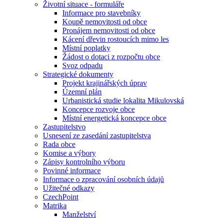
Životní situace - formuláře
Informace pro stavebníky
Koupě nemovitosti od obce
Pronájem nemovitosti od obce
Kácení dřevin rostoucích mimo les
Místní poplatky
Žádost o dotaci z rozpočtu obce
Svoz odpadu
Strategické dokumenty
Projekt krajinářských úprav
Územní plán
Urbanistická studie lokalita Mikulovská
Koncepce rozvoje obce
Místní energetická koncepce obce
Zastupitelstvo
Usnesení ze zasedání zastupitelstva
Rada obce
Komise a výbory
Zápisy kontrolního výboru
Povinné informace
Informace o zpracování osobních údajů
Užitečné odkazy
CzechPoint
Matrika
Manželství