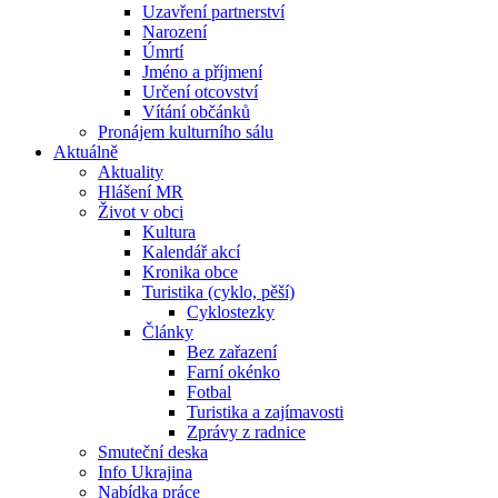
Uzavření partnerství
Narození
Úmrtí
Jméno a příjmení
Určení otcovství
Vítání občánků
Pronájem kulturního sálu
Aktuálně
Aktuality
Hlášení MR
Život v obci
Kultura
Kalendář akcí
Kronika obce
Turistika (cyklo, pěší)
Cyklostezky
Články
Bez zařazení
Farní okénko
Fotbal
Turistika a zajímavosti
Zprávy z radnice
Smuteční deska
Info Ukrajina
Nabídka práce