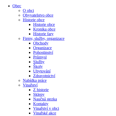
Obec
O obci
Obyvatelstvo obce
Historie obce
Historie obce
Kronika obce
Historie fary
Firmy, služby, organizace
Obchody
Organizace
Pohostinství
Průmysl
Služby
Školy
Ubytování
Zdravotnictví
Nabídka práce
Vinařství
Z historie
Sklepy
Naučná stezka
Kontakty
Vinařství v obci
Vinařské akce