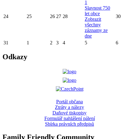
1
Slavnost 750
let obce
24
25
26
27
28
30
Zobrazit
všechny
záznamy ze
dne
31
1
2
3
4
5
6
Odkazy
Portál občana
Ztráty a nálezy
Daňové tiskopisy
Formulář nahlášení pálení
Sbírka právních předpisů
Family Friendly Community