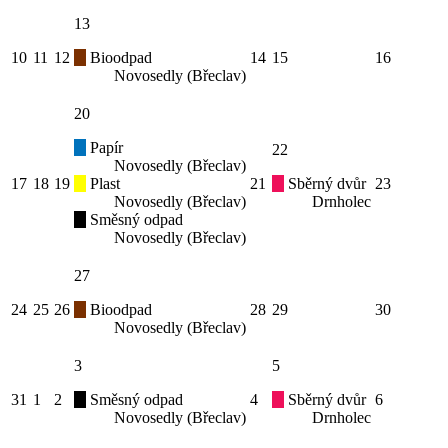
13
10
11
12
Bioodpad
14
15
16
Novosedly (Břeclav)
20
Papír
22
Novosedly (Břeclav)
17
18
19
Plast
21
Sběrný dvůr
23
Novosedly (Břeclav)
Drnholec
Směsný odpad
Novosedly (Břeclav)
27
24
25
26
Bioodpad
28
29
30
Novosedly (Břeclav)
3
5
31
1
2
Směsný odpad
4
Sběrný dvůr
6
Novosedly (Břeclav)
Drnholec