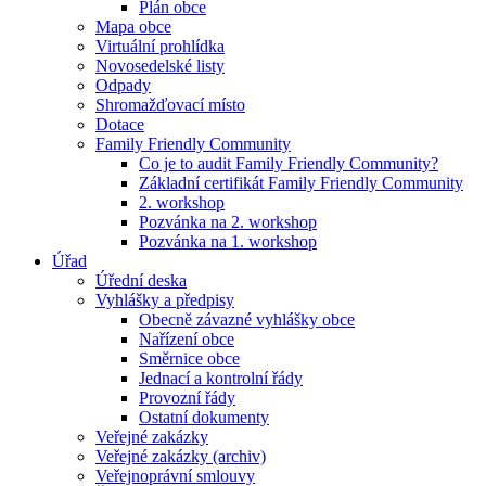
Plán obce
Mapa obce
Virtuální prohlídka
Novosedelské listy
Odpady
Shromažďovací místo
Dotace
Family Friendly Community
Co je to audit Family Friendly Community?
Základní certifikát Family Friendly Community
2. workshop
Pozvánka na 2. workshop
Pozvánka na 1. workshop
Úřad
Úřední deska
Vyhlášky a předpisy
Obecně závazné vyhlášky obce
Nařízení obce
Směrnice obce
Jednací a kontrolní řády
Provozní řády
Ostatní dokumenty
Veřejné zakázky
Veřejné zakázky (archiv)
Veřejnoprávní smlouvy