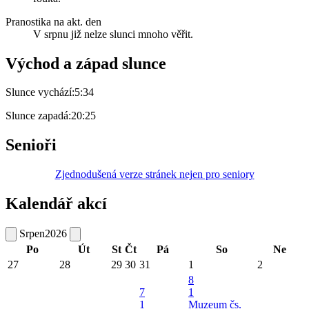
Pranostika na akt. den
V srpnu již nelze slunci mnoho věřit.
Východ a západ slunce
Slunce vychází:
5:34
Slunce zapadá:
20:25
Senioři
Zjednodušená verze stránek nejen pro seniory
Kalendář akcí
Srpen
2026
Po
Út
St
Čt
Pá
So
Ne
27
28
29
30
31
1
2
8
7
1
1
Muzeum čs.