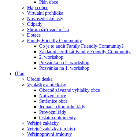
Plán obce
Mapa obce
Virtuální prohlídka
Novosedelské listy
Odpady
Shromažďovací místo
Dotace
Family Friendly Community
Co je to audit Family Friendly Community?
Základní certifikát Family Friendly Community
2. workshop
Pozvánka na 2. workshop
Pozvánka na 1. workshop
Úřad
Úřední deska
Vyhlášky a předpisy
Obecně závazné vyhlášky obce
Nařízení obce
Směrnice obce
Jednací a kontrolní řády
Provozní řády
Ostatní dokumenty
Veřejné zakázky
Veřejné zakázky (archiv)
Veřejnoprávní smlouvy