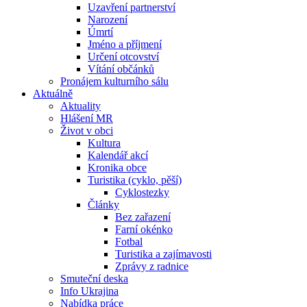
Uzavření partnerství
Narození
Úmrtí
Jméno a příjmení
Určení otcovství
Vítání občánků
Pronájem kulturního sálu
Aktuálně
Aktuality
Hlášení MR
Život v obci
Kultura
Kalendář akcí
Kronika obce
Turistika (cyklo, pěší)
Cyklostezky
Články
Bez zařazení
Farní okénko
Fotbal
Turistika a zajímavosti
Zprávy z radnice
Smuteční deska
Info Ukrajina
Nabídka práce