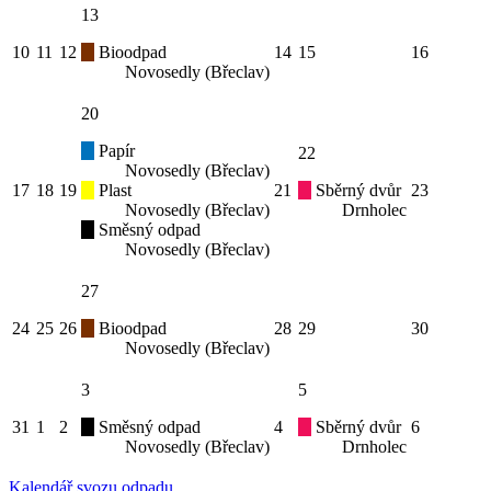
13
10
11
12
Bioodpad
14
15
16
Novosedly (Břeclav)
20
Papír
22
Novosedly (Břeclav)
17
18
19
Plast
21
Sběrný dvůr
23
Novosedly (Břeclav)
Drnholec
Směsný odpad
Novosedly (Břeclav)
27
24
25
26
Bioodpad
28
29
30
Novosedly (Břeclav)
3
5
31
1
2
Směsný odpad
4
Sběrný dvůr
6
Novosedly (Břeclav)
Drnholec
Kalendář svozu odpadu