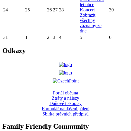
let obce
24
25
26
27
28
Koncert
30
Zobrazit
všechny
záznamy ze
dne
31
1
2
3
4
5
6
Odkazy
Portál občana
Ztráty a nálezy
Daňové tiskopisy
Formulář nahlášení pálení
Sbírka právních předpisů
Family Friendly Community