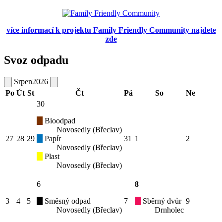
více informací k projektu Family Friendly Community najdete
zde
Svoz odpadu
Srpen
2026
Po
Út
St
Čt
Pá
So
Ne
30
Bioodpad
Novosedly (Břeclav)
27
28
29
Papír
31
1
2
Novosedly (Břeclav)
Plast
Novosedly (Břeclav)
6
8
3
4
5
Směsný odpad
7
Sběrný dvůr
9
Novosedly (Břeclav)
Drnholec