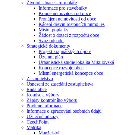
Životní situace - formuláře
Informace pro stavebníky
Koupě nemovitosti od obce
Pronájem nemovitosti od obce
Kácení dřevin rostoucích mimo les
Místní poplatky
Žádost o dotaci z rozpočtu obce
Svoz odpadu
Strategické dokumenty
Projekt krajinářských úprav
Územní plán
Urbanistická studie lokalita Mikulovská
Koncepce rozvoje obce
Místní energetická koncepce obce
Zastupitelstvo
Usnesení ze zasedání zastupitelstva
Rada obce
Komise a výbory
Zápisy kontrolního výboru
Povinné informace
Informace o zpracování osobních údajů
Užitečné odkazy
CzechPoint
Matrika
Manželství