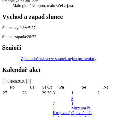
Pranostika na akt. den
Málo plodů v srpnu, málo včel z jara.
Východ a západ slunce
Slunce vychází:
5:37
Slunce zapadá:
20:22
Senioři
Zjednodušená verze stránek nejen pro seniory
Kalendář akcí
Srpen
2026
Po
Út
St
Čt
Pá
So
Ne
27
28
29
30
31
1
2
8
7
1
1
Muzeum čs.
Krojované
Opevnění U