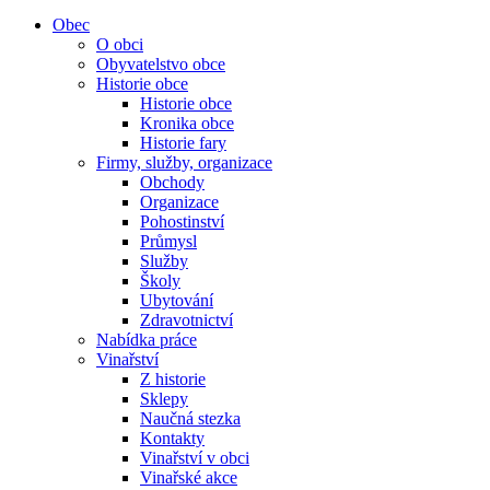
Obec
O obci
Obyvatelstvo obce
Historie obce
Historie obce
Kronika obce
Historie fary
Firmy, služby, organizace
Obchody
Organizace
Pohostinství
Průmysl
Služby
Školy
Ubytování
Zdravotnictví
Nabídka práce
Vinařství
Z historie
Sklepy
Naučná stezka
Kontakty
Vinařství v obci
Vinařské akce