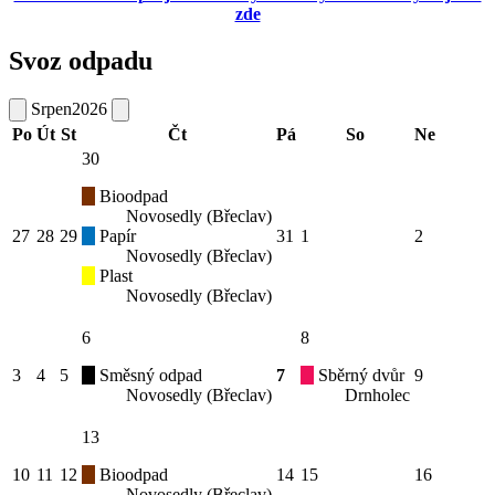
zde
Svoz odpadu
Srpen
2026
Po
Út
St
Čt
Pá
So
Ne
30
Bioodpad
Novosedly (Břeclav)
27
28
29
Papír
31
1
2
Novosedly (Břeclav)
Plast
Novosedly (Břeclav)
6
8
3
4
5
Směsný odpad
7
Sběrný dvůr
9
Novosedly (Břeclav)
Drnholec
13
10
11
12
Bioodpad
14
15
16
Novosedly (Břeclav)