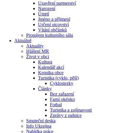
Uzavření partnerství
Narození
Úmrtí
Jméno a příjmení
Určení otcovství
Vítání občánků
Pronájem kulturního sálu
Aktuálně
Aktuality
Hlášení MR
Život v obci
Kultura
Kalendář akcí
Kronika obce
Turistika (cyklo, pěší)
Cyklostezky
Články
Bez zařazení
Farní okénko
Fotbal
Turistika a zajímavosti
Zprávy z radnice
Smuteční deska
Info Ukrajina
Nabídka práce