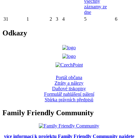
všechny
záznamy ze
dne
31
1
2
3
4
5
6
Odkazy
Portál občana
Ztráty a nálezy
Daňové tiskopisy
Formulář nahlášení pálení
Sbírka právních předpisů
Family Friendly Community
více informací k projektu Family Friendly Community najdete