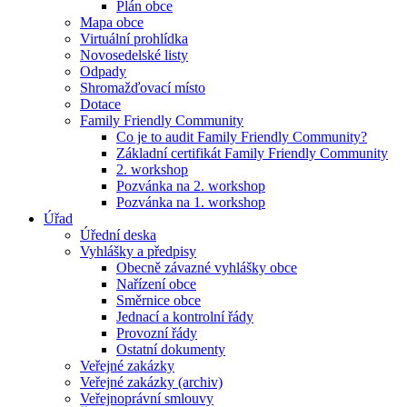
Plán obce
Mapa obce
Virtuální prohlídka
Novosedelské listy
Odpady
Shromažďovací místo
Dotace
Family Friendly Community
Co je to audit Family Friendly Community?
Základní certifikát Family Friendly Community
2. workshop
Pozvánka na 2. workshop
Pozvánka na 1. workshop
Úřad
Úřední deska
Vyhlášky a předpisy
Obecně závazné vyhlášky obce
Nařízení obce
Směrnice obce
Jednací a kontrolní řády
Provozní řády
Ostatní dokumenty
Veřejné zakázky
Veřejné zakázky (archiv)
Veřejnoprávní smlouvy