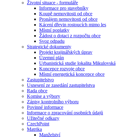
Životní situace - formuláře
Informace pro stavebníky
Koupě nemovitosti od obce
Pronájem nemovitosti od obce
Kácení dřevin rostoucích mimo les
Místní poplatky
Žádost o dotaci z rozpočtu obce
Svoz odpadu
Strategické dokumenty
Projekt krajinářských úprav
Územní plán
Urbanistická studie lokalita Mikulovská
Koncepce rozvoje obce
Místní energetická koncepce obce
Zastupitelstvo
Usnesení ze zasedání zastupitelstva
Rada obce
Komise a výbory
Zápisy kontrolního výboru
Povinné informace
Informace o zpracování osobních údajů
Užitečné odkazy
CzechPoint
Matrika
Manželství