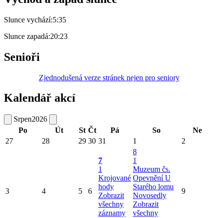
Slunce vychází:
5:35
Slunce zapadá:
20:23
Senioři
Zjednodušená verze stránek nejen pro seniory
Kalendář akcí
Srpen
2026
Po
Út
St
Čt
Pá
So
Ne
27
28
29
30
31
1
2
8
7
1
1
Muzeum čs.
Krojované
Opevnění U
hody
Starého lomu
3
4
5
6
9
Zobrazit
Novosedly
všechny
Zobrazit
záznamy
všechny