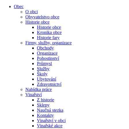
Obec
O obci
Obyvatelstvo obce
Historie obce
Historie obce
Kronika obce
Historie fary
Firmy, služby, organizace
Obchody
Organizace
Pohostinství
Průmysl
Služby
Školy
Ubytování
Zdravotnictví
Nabídka práce
Vinařství
Z historie
Sklepy
Naučná stezka
Kontakty
Vinařství v obci
Vinařské akce