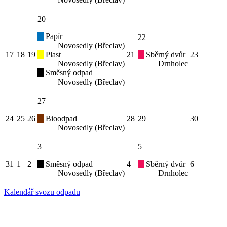
20
Papír
22
Novosedly (Břeclav)
17
18
19
Plast
21
Sběrný dvůr
23
Novosedly (Břeclav)
Drnholec
Směsný odpad
Novosedly (Břeclav)
27
24
25
26
Bioodpad
28
29
30
Novosedly (Břeclav)
3
5
31
1
2
Směsný odpad
4
Sběrný dvůr
6
Novosedly (Břeclav)
Drnholec
Kalendář svozu odpadu