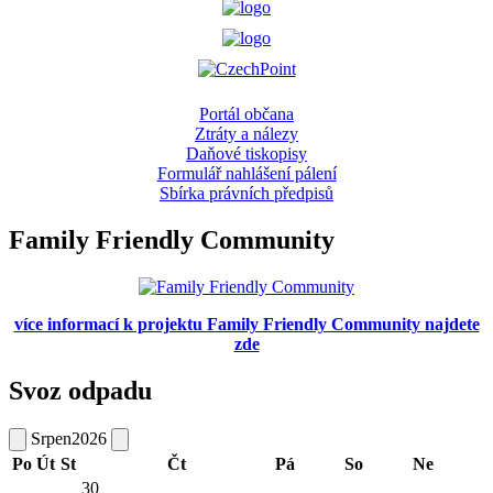
Portál občana
Ztráty a nálezy
Daňové tiskopisy
Formulář nahlášení pálení
Sbírka právních předpisů
Family Friendly Community
více informací k projektu Family Friendly Community najdete
zde
Svoz odpadu
Srpen
2026
Po
Út
St
Čt
Pá
So
Ne
30