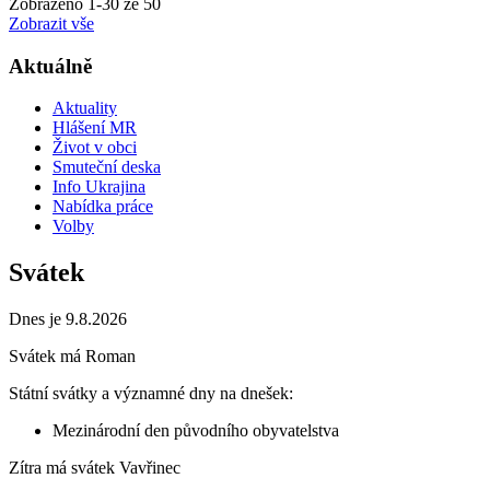
Zobrazeno
1
-
30
ze 50
Zobrazit vše
Aktuálně
Aktuality
Hlášení MR
Život v obci
Smuteční deska
Info Ukrajina
Nabídka práce
Volby
Svátek
Dnes je 9.8.2026
Svátek má
Roman
Státní svátky a významné dny na dnešek:
Mezinárodní den původního obyvatelstva
Zítra má svátek
Vavřinec