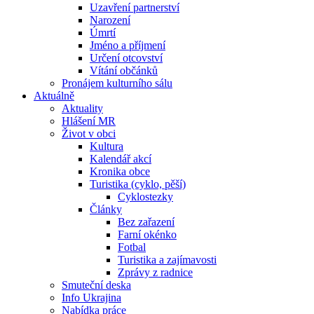
Uzavření partnerství
Narození
Úmrtí
Jméno a příjmení
Určení otcovství
Vítání občánků
Pronájem kulturního sálu
Aktuálně
Aktuality
Hlášení MR
Život v obci
Kultura
Kalendář akcí
Kronika obce
Turistika (cyklo, pěší)
Cyklostezky
Články
Bez zařazení
Farní okénko
Fotbal
Turistika a zajímavosti
Zprávy z radnice
Smuteční deska
Info Ukrajina
Nabídka práce