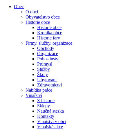
Obec
O obci
Obyvatelstvo obce
Historie obce
Historie obce
Kronika obce
Historie fary
Firmy, služby, organizace
Obchody
Organizace
Pohostinství
Průmysl
Služby
Školy
Ubytování
Zdravotnictví
Nabídka práce
Vinařství
Z historie
Sklepy
Naučná stezka
Kontakty
Vinařství v obci
Vinařské akce