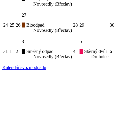
Novosedly (Břeclav)
27
24
25
26
Bioodpad
28
29
30
Novosedly (Břeclav)
3
5
31
1
2
Směsný odpad
4
Sběrný dvůr
6
Novosedly (Břeclav)
Drnholec
Kalendář svozu odpadu