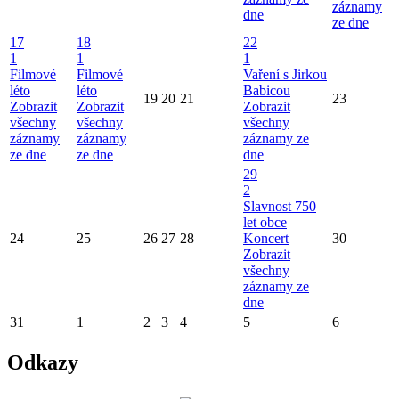
záznamy
dne
ze dne
17
18
22
1
1
1
Filmové
Filmové
Vaření s Jirkou
léto
léto
Babicou
19
20
21
23
Zobrazit
Zobrazit
Zobrazit
všechny
všechny
všechny
záznamy
záznamy
záznamy ze
ze dne
ze dne
dne
29
2
Slavnost 750
let obce
24
25
26
27
28
Koncert
30
Zobrazit
všechny
záznamy ze
dne
31
1
2
3
4
5
6
Odkazy