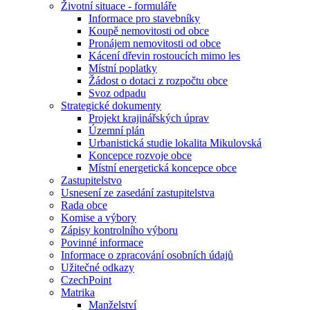
Životní situace - formuláře
Informace pro stavebníky
Koupě nemovitosti od obce
Pronájem nemovitosti od obce
Kácení dřevin rostoucích mimo les
Místní poplatky
Žádost o dotaci z rozpočtu obce
Svoz odpadu
Strategické dokumenty
Projekt krajinářských úprav
Územní plán
Urbanistická studie lokalita Mikulovská
Koncepce rozvoje obce
Místní energetická koncepce obce
Zastupitelstvo
Usnesení ze zasedání zastupitelstva
Rada obce
Komise a výbory
Zápisy kontrolního výboru
Povinné informace
Informace o zpracování osobních údajů
Užitečné odkazy
CzechPoint
Matrika
Manželství