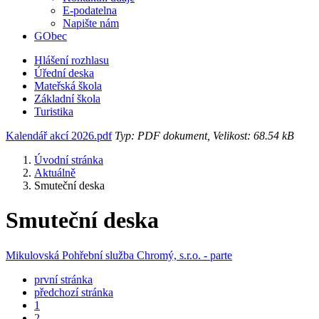
E-podatelna
Napište nám
GObec
Hlášení rozhlasu
Úřední deska
Mateřská škola
Základní škola
Turistika
Kalendář akcí 2026.pdf
Typ: PDF dokument, Velikost: 68.54 kB
Úvodní stránka
Aktuálně
Smuteční deska
Smuteční deska
Mikulovská Pohřební služba Chromý, s.r.o. - parte
první stránka
předchozí stránka
1
2