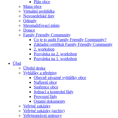
Plán obce
Mapa obce
Virtuální prohlídka
Novosedelské listy
Odpady
Shromažďovací místo
Dotace
Family Friendly Community
Co je to audit Family Friendly Community?
Základní certifikát Family Friendly Community
2. workshop
Pozvánka na 2. workshop
Pozvánka na 1. workshop
Úřad
Úřední deska
Vyhlášky a předpisy
Obecně závazné vyhlášky obce
Nařízení obce
Směrnice obce
Jednací a kontrolní řády
Provozní řády
Ostatní dokumenty
Veřejné zakázky
Veřejné zakázky (archiv)
Veřejnoprávní smlouvy