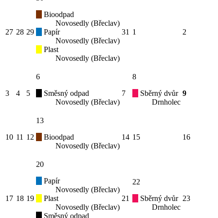
Bioodpad
Novosedly (Břeclav)
27
28
29
Papír
31
1
2
Novosedly (Břeclav)
Plast
Novosedly (Břeclav)
6
8
3
4
5
Směsný odpad
7
Sběrný dvůr
9
Novosedly (Břeclav)
Drnholec
13
10
11
12
Bioodpad
14
15
16
Novosedly (Břeclav)
20
Papír
22
Novosedly (Břeclav)
17
18
19
Plast
21
Sběrný dvůr
23
Novosedly (Břeclav)
Drnholec
Směsný odpad