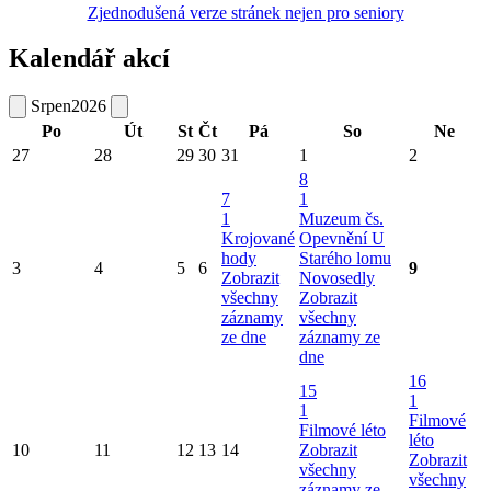
Zjednodušená verze stránek nejen pro seniory
Kalendář akcí
Srpen
2026
Po
Út
St
Čt
Pá
So
Ne
27
28
29
30
31
1
2
8
7
1
1
Muzeum čs.
Krojované
Opevnění U
hody
Starého lomu
3
4
5
6
9
Zobrazit
Novosedly
všechny
Zobrazit
záznamy
všechny
ze dne
záznamy ze
dne
16
15
1
1
Filmové
Filmové léto
léto
10
11
12
13
14
Zobrazit
Zobrazit
všechny
všechny
záznamy ze