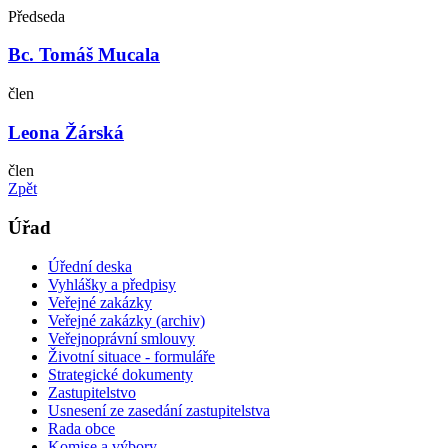
Předseda
Bc. Tomáš Mucala
člen
Leona Žárská
člen
Zpět
Úřad
Úřední deska
Vyhlášky a předpisy
Veřejné zakázky
Veřejné zakázky (archiv)
Veřejnoprávní smlouvy
Životní situace - formuláře
Strategické dokumenty
Zastupitelstvo
Usnesení ze zasedání zastupitelstva
Rada obce
Komise a výbory