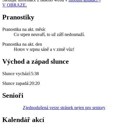
V OBRAZE.
Pranostiky
Pranostika na akt. měsíc
Co srpen neuvaří, to už září nedosmaží.
Pranostika na akt. den
Hotov v srpnu sáně a v zimě vůz!
Východ a západ slunce
Slunce vychází:
5:38
Slunce zapadá:
20:20
Senioři
Zjednodušená verze stránek nejen pro seniory
Kalendář akcí