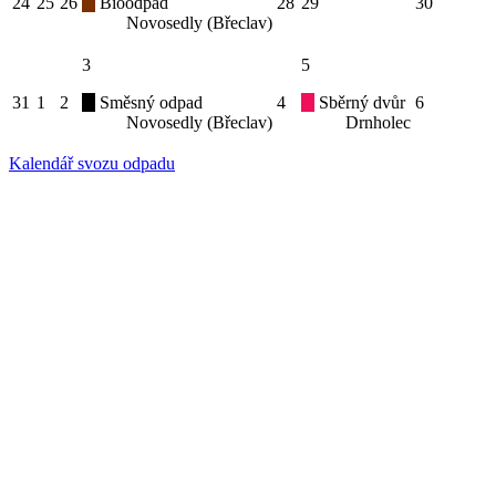
24
25
26
Bioodpad
28
29
30
Novosedly (Břeclav)
3
5
31
1
2
Směsný odpad
4
Sběrný dvůr
6
Novosedly (Břeclav)
Drnholec
Kalendář svozu odpadu