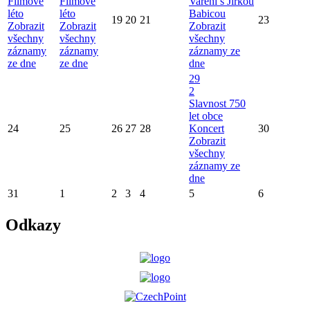
Filmové
Filmové
Vaření s Jirkou
léto
léto
Babicou
19
20
21
23
Zobrazit
Zobrazit
Zobrazit
všechny
všechny
všechny
záznamy
záznamy
záznamy ze
ze dne
ze dne
dne
29
2
Slavnost 750
let obce
24
25
26
27
28
Koncert
30
Zobrazit
všechny
záznamy ze
dne
31
1
2
3
4
5
6
Odkazy