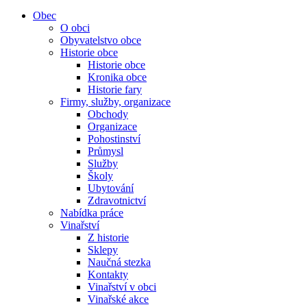
Obec
O obci
Obyvatelstvo obce
Historie obce
Historie obce
Kronika obce
Historie fary
Firmy, služby, organizace
Obchody
Organizace
Pohostinství
Průmysl
Služby
Školy
Ubytování
Zdravotnictví
Nabídka práce
Vinařství
Z historie
Sklepy
Naučná stezka
Kontakty
Vinařství v obci
Vinařské akce