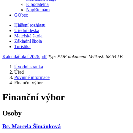
E-podatelna
Napište nám
GObec
Hlášení rozhlasu
Úřední deska
Mateřská škola
Základní škola
Turistika
Kalendář akcí 2026.pdf
Typ: PDF dokument, Velikost: 68.54 kB
Úvodní stránka
Úřad
Povinné informace
Finanční výbor
Finanční výbor
Osoby
Bc. Marcela Šimánková