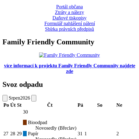
Portál občana
Ztráty a nálezy
Daňové tiskopisy
Formulář nahlášení pálení
Sbírka právních předpisů
Family Friendly Community
více informací k projektu Family Friendly Community najdete
zde
Svoz odpadu
Srpen
2026
Po
Út
St
Čt
Pá
So
Ne
30
Bioodpad
Novosedly (Břeclav)
27
28
29
Papír
31
1
2