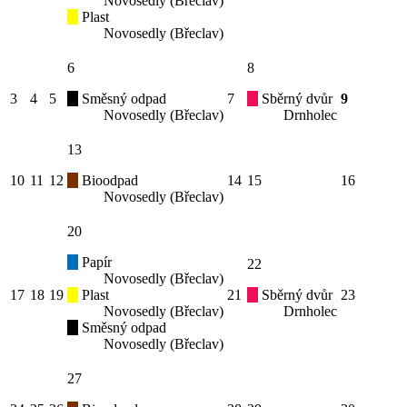
Novosedly (Břeclav)
Plast
Novosedly (Břeclav)
6
8
3
4
5
Směsný odpad
7
Sběrný dvůr
9
Novosedly (Břeclav)
Drnholec
13
10
11
12
Bioodpad
14
15
16
Novosedly (Břeclav)
20
Papír
22
Novosedly (Břeclav)
17
18
19
Plast
21
Sběrný dvůr
23
Novosedly (Břeclav)
Drnholec
Směsný odpad
Novosedly (Břeclav)
27