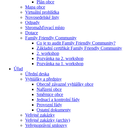
Plán obce
Mapa obce
Virtuální prohlídka
Novosedelské listy
Odpady
Shromažďovací místo
Dotace
Family Friendly Community
Co je to audit Family Friendly Community?
Základní certifikát Family Friendly Community
2. workshop
Pozvánka na 2. workshop
Pozvánka na 1. workshop
Úřad
Úřední deska
Vyhlášky a předpisy
Obecně závazné vyhlášky obce
Nařízení obce
Směrnice obce
Jednací a kontrolní řády
Provozní řády
Ostatní dokumenty
Veřejné zakázky
Veřejné zakázky (archiv)
Veřejnoprávní smlouvy