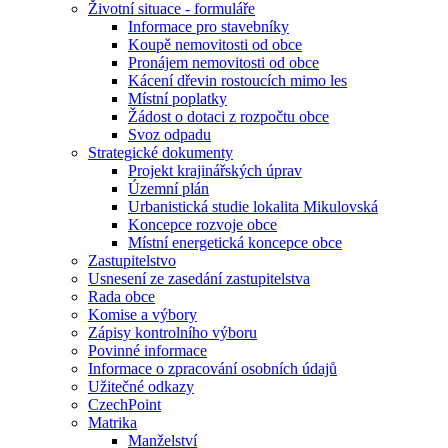
Životní situace - formuláře
Informace pro stavebníky
Koupě nemovitosti od obce
Pronájem nemovitosti od obce
Kácení dřevin rostoucích mimo les
Místní poplatky
Žádost o dotaci z rozpočtu obce
Svoz odpadu
Strategické dokumenty
Projekt krajinářských úprav
Územní plán
Urbanistická studie lokalita Mikulovská
Koncepce rozvoje obce
Místní energetická koncepce obce
Zastupitelstvo
Usnesení ze zasedání zastupitelstva
Rada obce
Komise a výbory
Zápisy kontrolního výboru
Povinné informace
Informace o zpracování osobních údajů
Užitečné odkazy
CzechPoint
Matrika
Manželství