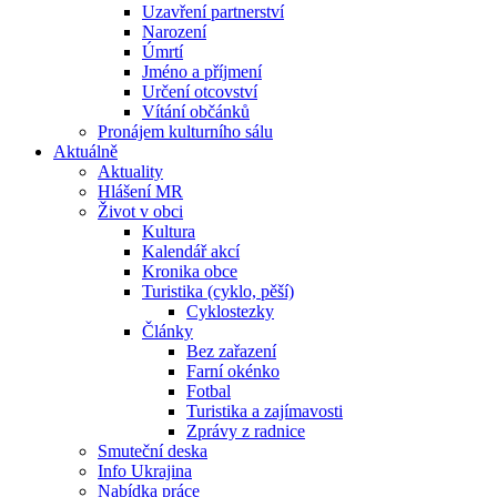
Uzavření partnerství
Narození
Úmrtí
Jméno a příjmení
Určení otcovství
Vítání občánků
Pronájem kulturního sálu
Aktuálně
Aktuality
Hlášení MR
Život v obci
Kultura
Kalendář akcí
Kronika obce
Turistika (cyklo, pěší)
Cyklostezky
Články
Bez zařazení
Farní okénko
Fotbal
Turistika a zajímavosti
Zprávy z radnice
Smuteční deska
Info Ukrajina
Nabídka práce