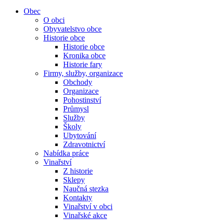
Obec
O obci
Obyvatelstvo obce
Historie obce
Historie obce
Kronika obce
Historie fary
Firmy, služby, organizace
Obchody
Organizace
Pohostinství
Průmysl
Služby
Školy
Ubytování
Zdravotnictví
Nabídka práce
Vinařství
Z historie
Sklepy
Naučná stezka
Kontakty
Vinařství v obci
Vinařské akce