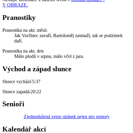
V OBRAZE.
Pranostiky
Pranostika na akt. měsíc
Jak Vavřinec zavaří, Bartoloměj zasmaží, tak se podzimek
daří.
Pranostika na akt. den
Málo plodů v srpnu, málo včel z jara.
Východ a západ slunce
Slunce vychází:
5:37
Slunce zapadá:
20:22
Senioři
Zjednodušená verze stránek nejen pro seniory
Kalendář akcí