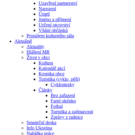
Uzavření partnerství
Narození
Úmrtí
Jméno a příjmení
Určení otcovství
Vítání občánků
Pronájem kulturního sálu
Aktuálně
Aktuality
Hlášení MR
Život v obci
Kultura
Kalendář akcí
Kronika obce
Turistika (cyklo, pěší)
Cyklostezky
Články
Bez zařazení
Farní okénko
Fotbal
Turistika a zajímavosti
Zprávy z radnice
Smuteční deska
Info Ukrajina
Nabídka práce