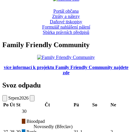
Portál občana
Ztráty a nálezy
Daňové tiskopisy
Formulář nahlášení pálení
Sbírka právních předpisů
Family Friendly Community
více informací k projektu Family Friendly Community najdete
zde
Svoz odpadu
Srpen
2026
Po
Út
St
Čt
Pá
So
Ne
30
Bioodpad
Novosedly (Břeclav)
27
28
29
Papír
31
1
2