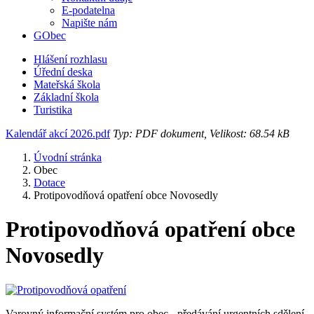
E-podatelna
Napište nám
GObec
Hlášení rozhlasu
Úřední deska
Mateřská škola
Základní škola
Turistika
Kalendář akcí 2026.pdf
Typ: PDF dokument, Velikost: 68.54 kB
Úvodní stránka
Obec
Dotace
Protipovodňová opatření obce Novosedly
Protipovodňová opatření obce
Novosedly
Varovný informační systém pro obec - předávání urgentních sdělení