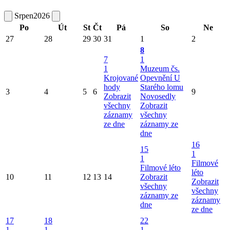
Srpen
2026
Po
Út
St
Čt
Pá
So
Ne
27
28
29
30
31
1
2
8
7
1
1
Muzeum čs.
Krojované
Opevnění U
hody
Starého lomu
3
4
5
6
9
Zobrazit
Novosedly
všechny
Zobrazit
záznamy
všechny
ze dne
záznamy ze
dne
16
15
1
1
Filmové
Filmové léto
léto
10
11
12
13
14
Zobrazit
Zobrazit
všechny
všechny
záznamy ze
záznamy
dne
ze dne
17
18
22
1
1
1