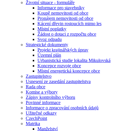
Životní situace - formuláře
Informace pro stavebníky
Koupě nemovitosti od obce
Pronájem nemovitosti od obce
Kácení dřevin rostoucích mimo les
Místní poplatky
Žádost o dotaci z rozpočtu obce
Svoz odpadu
Strategické dokumenty
Projekt krajinářských úprav
Územní plán
Urbanistická studie lokalita Mikulovská
Koncepce rozvoje obce
Místní energetická koncepce obce
Zastupitelstvo
Usnesení ze zasedání zastupitelstva
Rada obce
Komise a výbory
Zápisy kontrolního výboru
Povinné informace
Informace o zpracování osobních údajů
Užitečné odkazy
CzechPoint
Matrika
Manželství