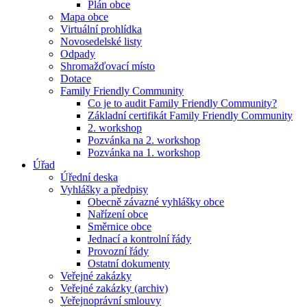
Plán obce
Mapa obce
Virtuální prohlídka
Novosedelské listy
Odpady
Shromažďovací místo
Dotace
Family Friendly Community
Co je to audit Family Friendly Community?
Základní certifikát Family Friendly Community
2. workshop
Pozvánka na 2. workshop
Pozvánka na 1. workshop
Úřad
Úřední deska
Vyhlášky a předpisy
Obecně závazné vyhlášky obce
Nařízení obce
Směrnice obce
Jednací a kontrolní řády
Provozní řády
Ostatní dokumenty
Veřejné zakázky
Veřejné zakázky (archiv)
Veřejnoprávní smlouvy