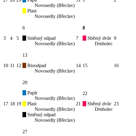
Novosedly (Břeclav)
Plast
Novosedly (Břeclav)
6
8
3
4
5
Směsný odpad
7
Sběrný dvůr
9
Novosedly (Břeclav)
Drnholec
13
10
11
12
Bioodpad
14
15
16
Novosedly (Břeclav)
20
Papír
22
Novosedly (Břeclav)
17
18
19
Plast
21
Sběrný dvůr
23
Novosedly (Břeclav)
Drnholec
Směsný odpad
Novosedly (Břeclav)
27