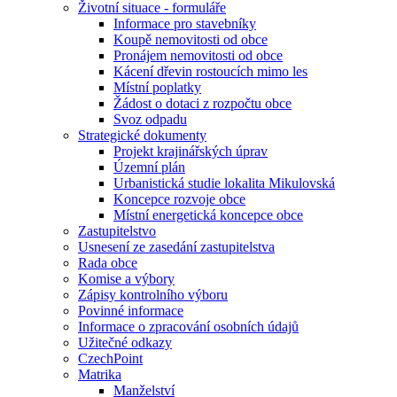
Životní situace - formuláře
Informace pro stavebníky
Koupě nemovitosti od obce
Pronájem nemovitosti od obce
Kácení dřevin rostoucích mimo les
Místní poplatky
Žádost o dotaci z rozpočtu obce
Svoz odpadu
Strategické dokumenty
Projekt krajinářských úprav
Územní plán
Urbanistická studie lokalita Mikulovská
Koncepce rozvoje obce
Místní energetická koncepce obce
Zastupitelstvo
Usnesení ze zasedání zastupitelstva
Rada obce
Komise a výbory
Zápisy kontrolního výboru
Povinné informace
Informace o zpracování osobních údajů
Užitečné odkazy
CzechPoint
Matrika
Manželství