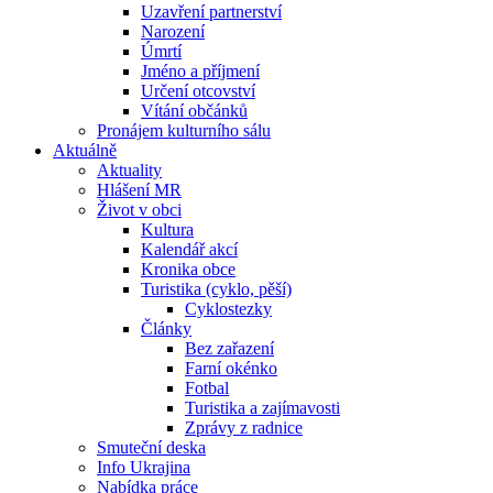
Uzavření partnerství
Narození
Úmrtí
Jméno a příjmení
Určení otcovství
Vítání občánků
Pronájem kulturního sálu
Aktuálně
Aktuality
Hlášení MR
Život v obci
Kultura
Kalendář akcí
Kronika obce
Turistika (cyklo, pěší)
Cyklostezky
Články
Bez zařazení
Farní okénko
Fotbal
Turistika a zajímavosti
Zprávy z radnice
Smuteční deska
Info Ukrajina
Nabídka práce