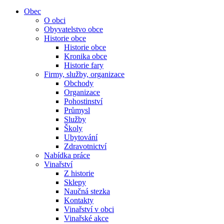
Obec
O obci
Obyvatelstvo obce
Historie obce
Historie obce
Kronika obce
Historie fary
Firmy, služby, organizace
Obchody
Organizace
Pohostinství
Průmysl
Služby
Školy
Ubytování
Zdravotnictví
Nabídka práce
Vinařství
Z historie
Sklepy
Naučná stezka
Kontakty
Vinařství v obci
Vinařské akce