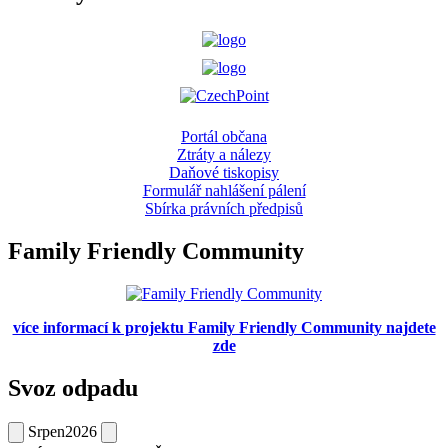
Portál občana
Ztráty a nálezy
Daňové tiskopisy
Formulář nahlášení pálení
Sbírka právních předpisů
Family Friendly Community
více informací k projektu Family Friendly Community najdete
zde
Svoz odpadu
Srpen
2026