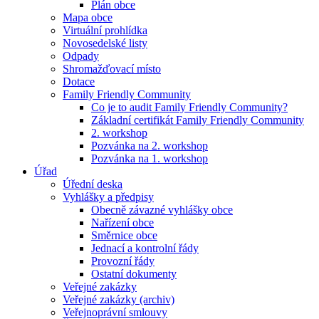
Plán obce
Mapa obce
Virtuální prohlídka
Novosedelské listy
Odpady
Shromažďovací místo
Dotace
Family Friendly Community
Co je to audit Family Friendly Community?
Základní certifikát Family Friendly Community
2. workshop
Pozvánka na 2. workshop
Pozvánka na 1. workshop
Úřad
Úřední deska
Vyhlášky a předpisy
Obecně závazné vyhlášky obce
Nařízení obce
Směrnice obce
Jednací a kontrolní řády
Provozní řády
Ostatní dokumenty
Veřejné zakázky
Veřejné zakázky (archiv)
Veřejnoprávní smlouvy