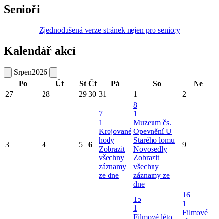
Senioři
Zjednodušená verze stránek nejen pro seniory
Kalendář akcí
Srpen
2026
Po
Út
St
Čt
Pá
So
Ne
27
28
29
30
31
1
2
8
7
1
1
Muzeum čs.
Krojované
Opevnění U
hody
Starého lomu
3
4
5
6
9
Zobrazit
Novosedly
všechny
Zobrazit
záznamy
všechny
ze dne
záznamy ze
dne
16
15
1
1
Filmové
Filmové léto