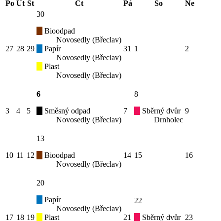
Po
Út
St
Čt
Pá
So
Ne
30
Bioodpad
Novosedly (Břeclav)
27
28
29
Papír
31
1
2
Novosedly (Břeclav)
Plast
Novosedly (Břeclav)
6
8
3
4
5
Směsný odpad
7
Sběrný dvůr
9
Novosedly (Břeclav)
Drnholec
13
10
11
12
Bioodpad
14
15
16
Novosedly (Břeclav)
20
Papír
22
Novosedly (Břeclav)
17
18
19
Plast
21
Sběrný dvůr
23