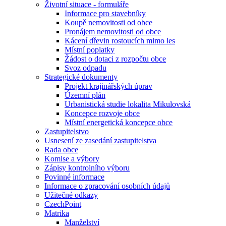
Životní situace - formuláře
Informace pro stavebníky
Koupě nemovitosti od obce
Pronájem nemovitosti od obce
Kácení dřevin rostoucích mimo les
Místní poplatky
Žádost o dotaci z rozpočtu obce
Svoz odpadu
Strategické dokumenty
Projekt krajinářských úprav
Územní plán
Urbanistická studie lokalita Mikulovská
Koncepce rozvoje obce
Místní energetická koncepce obce
Zastupitelstvo
Usnesení ze zasedání zastupitelstva
Rada obce
Komise a výbory
Zápisy kontrolního výboru
Povinné informace
Informace o zpracování osobních údajů
Užitečné odkazy
CzechPoint
Matrika
Manželství