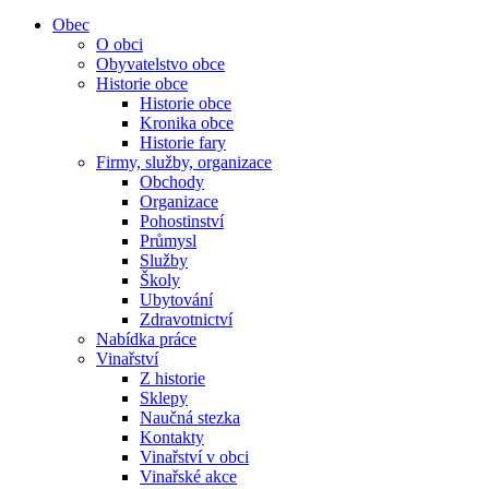
Obec
O obci
Obyvatelstvo obce
Historie obce
Historie obce
Kronika obce
Historie fary
Firmy, služby, organizace
Obchody
Organizace
Pohostinství
Průmysl
Služby
Školy
Ubytování
Zdravotnictví
Nabídka práce
Vinařství
Z historie
Sklepy
Naučná stezka
Kontakty
Vinařství v obci
Vinařské akce