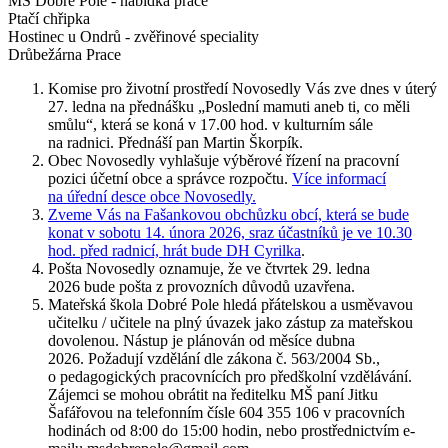
MŠ Dobré Pole - nabídka práce
Ptačí chřipka
Hostinec u Ondrů - zvěřinové speciality
Drůbežárna Prace
Komise pro životní prostředí Novosedly Vás zve dnes v úterý
27. ledna na přednášku „Poslední mamuti aneb ti, co měli
smůlu“, která se koná v 17.00 hod. v kulturním sále
na radnici. Přednáší pan Martin Škorpík.
Obec Novosedly vyhlašuje výběrové řízení na pracovní
pozici účetní obce a správce rozpočtu.
Více informací
na úřední desce obce Novosedly.
Zveme Vás na Fašankovou obchůzku obcí, která se bude
konat v sobotu 14. února 2026, sraz účastníků je ve 10.30
hod. před radnicí, hrát bude DH Cyrilka
.
Pošta Novosedly oznamuje, že ve čtvrtek 29. ledna
2026 bude pošta z provozních důvodů uzavřena.
Mateřská škola Dobré Pole hledá přátelskou a usměvavou
učitelku / učitele na plný úvazek jako zástup za mateřskou
dovolenou. Nástup je plánován od měsíce dubna
2026. Požadují vzdělání dle zákona č. 563/2004 Sb.,
o pedagogických pracovnících pro předškolní vzdělávání.
Zájemci se mohou obrátit na ředitelku MŠ paní Jitku
Šafářovou na telefonním čísle 604 355 106 v pracovních
hodinách od 8:00 do 15:00 hodin, nebo prostřednictvím e-