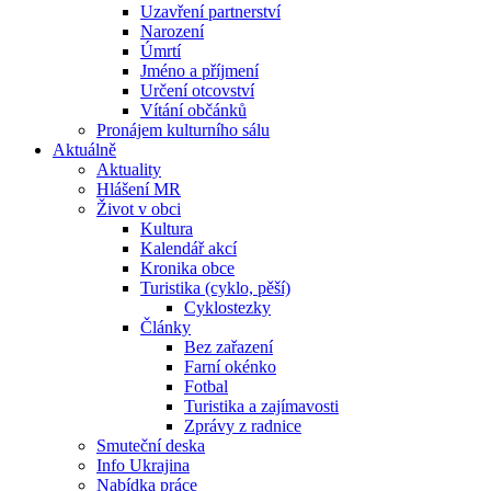
Uzavření partnerství
Narození
Úmrtí
Jméno a příjmení
Určení otcovství
Vítání občánků
Pronájem kulturního sálu
Aktuálně
Aktuality
Hlášení MR
Život v obci
Kultura
Kalendář akcí
Kronika obce
Turistika (cyklo, pěší)
Cyklostezky
Články
Bez zařazení
Farní okénko
Fotbal
Turistika a zajímavosti
Zprávy z radnice
Smuteční deska
Info Ukrajina
Nabídka práce