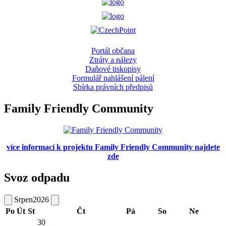
Portál občana
Ztráty a nálezy
Daňové tiskopisy
Formulář nahlášení pálení
Sbírka právních předpisů
Family Friendly Community
více informací k projektu Family Friendly Community najdete
zde
Svoz odpadu
Srpen
2026
Po
Út
St
Čt
Pá
So
Ne
30