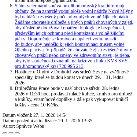
mailu msdobrepole@gmail.com.
Státní veterinární správa pro Jihomoravský kraj informuje
občany, že na zamrzlé vodní ploše vodní nádrže Nové Mlýny
byl nahlášen zvýšený počet uhynulých volně žijících ptáků.
Žádáme chovatele drůbeže a jiných ptáků chovaných v zajetí,
aby důsledně dodržovali opatření biologické bezpečnosti,
především jejich ochranu před kontaktem s volně žijícími
ptáky. Doporučuje se krmivo a napájecí vodu umístit
do budov, aby nedošlo k jejich kontaminaci trusem volně
žijícího ptactva. V případě, že chovatelé zjistí zvýšené úhyny
chovaných ptáků nebo změny ve zdravotním stavu, je třeba,
aby tyto skutečnosti oznámili na krizovou linku KVS SVS
pro Jihomoravský kraj 720 995 213
.
Hostinec u Ondrů v Drnholci vás srdečně zve na zvěřinové
speciality, které se budou konat ve dnech 29. – 31. ledna
2026.
Drůbežárna Prace bude v naší obci ve středu 28. ledna
2026 v 11:30 hod. prodávat mladé kuřice, krmivo pro drůbež
a králíky, vitamínové doplňky a dále pak vykupovat králičí
kožky - cena 10 Kč/ks.
Datum vložení:
27. 1. 2026 14:54
Datum poslední aktualizace:
29. 1. 2026 13:35
Autor:
Správce Webu