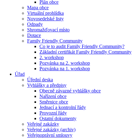
Plán obce
Mapa obce
Virtuální prohlídka
Novosedelské listy
Odpady
Shromažďovací místo
Dotace
Family Friendly Community
Co je to audit Family Friendly Community?
Základní certifikát Family Friendly Community
2. workshop
Pozvánka na 2. workshop
Pozvánka na 1. workshop
Úřad
Úřední deska
Vyhlášky a předpisy
Obecně závazné vyhlášky obce
Nařízení obce
Směrnice obce
Jednací a kontrolní řády
Provozní řády
Ostatní dokumenty
Veřejné zakázky
Veřejné zakázky (archiv)
Veřejnoprávní smlouvy