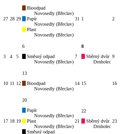
Bioodpad
Novosedly (Břeclav)
27
28
29
Papír
31
1
2
Novosedly (Břeclav)
Plast
Novosedly (Břeclav)
6
8
3
4
5
Směsný odpad
7
Sběrný dvůr
9
Novosedly (Břeclav)
Drnholec
13
10
11
12
Bioodpad
14
15
16
Novosedly (Břeclav)
20
Papír
22
Novosedly (Břeclav)
17
18
19
Plast
21
Sběrný dvůr
23
Novosedly (Břeclav)
Drnholec
Směsný odpad