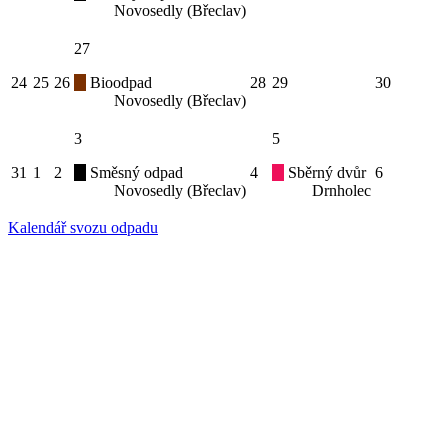
Novosedly (Břeclav)
27
24
25
26
Bioodpad
28
29
30
Novosedly (Břeclav)
3
5
31
1
2
Směsný odpad
4
Sběrný dvůr
6
Novosedly (Břeclav)
Drnholec
Kalendář svozu odpadu