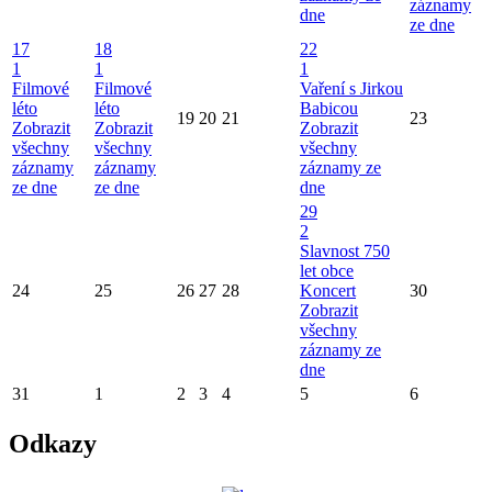
záznamy
dne
ze dne
17
18
22
1
1
1
Filmové
Filmové
Vaření s Jirkou
léto
léto
Babicou
19
20
21
23
Zobrazit
Zobrazit
Zobrazit
všechny
všechny
všechny
záznamy
záznamy
záznamy ze
ze dne
ze dne
dne
29
2
Slavnost 750
let obce
24
25
26
27
28
Koncert
30
Zobrazit
všechny
záznamy ze
dne
31
1
2
3
4
5
6
Odkazy