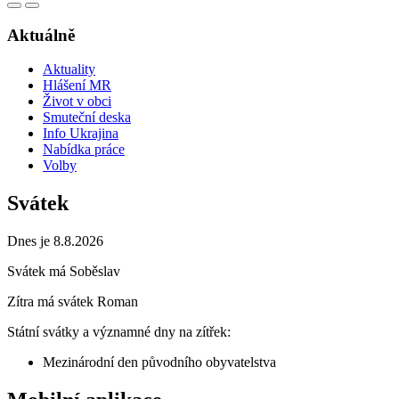
Aktuálně
Aktuality
Hlášení MR
Život v obci
Smuteční deska
Info Ukrajina
Nabídka práce
Volby
Svátek
Dnes je 8.8.2026
Svátek má
Soběslav
Zítra má svátek
Roman
Státní svátky a významné dny na zítřek:
Mezinárodní den původního obyvatelstva