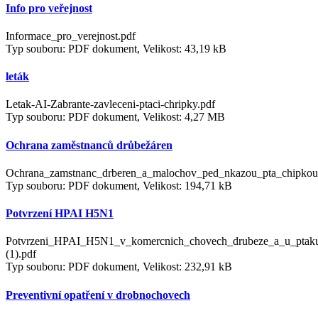
Info pro veřejnost
Informace_pro_verejnost.pdf
Typ souboru: PDF dokument, Velikost: 43,19 kB
leták
Letak-AI-Zabrante-zavleceni-ptaci-chripky.pdf
Typ souboru: PDF dokument, Velikost: 4,27 MB
Ochrana zaměstnanců drůbežáren
Ochrana_zamstnanc_drberen_a_malochov_ped_nkazou_pta_chipkou
Typ souboru: PDF dokument, Velikost: 194,71 kB
Potvrzení HPAI H5N1
Potvrzeni_HPAI_H5N1_v_komercnich_chovech_drubeze_a_u_ptaku
(1).pdf
Typ souboru: PDF dokument, Velikost: 232,91 kB
Preventivní opatření v drobnochovech