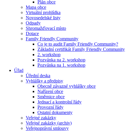
Plán obce
Mapa obce
Virtuální prohlídka
Novosedelské listy
Odpady
Shromažďovací místo
Dotace
Family Friendly Community
Co je to audit Family Friendly Community?
Základní certifikát Family Friendly Community
2. workshop
Pozvánka na 2. workshop
Pozvánka na 1. workshop
Úřad
Úřední deska
Vyhlášky a předpisy
Obecně závazné vyhlášky obce
Nařízení obce
Směrnice obce
Jednací a kontrolní řády
Provozní řády
Ostatní dokumenty
Veřejné zakázky
Veřejné zakázky (archiv)
Veřejnoprávní smlouvy