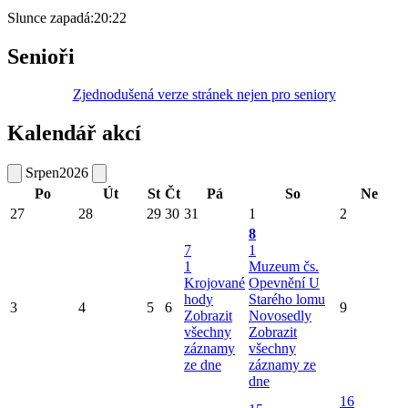
Slunce zapadá:
20:22
Senioři
Zjednodušená verze stránek nejen pro seniory
Kalendář akcí
Srpen
2026
Po
Út
St
Čt
Pá
So
Ne
27
28
29
30
31
1
2
8
7
1
1
Muzeum čs.
Krojované
Opevnění U
hody
Starého lomu
3
4
5
6
9
Zobrazit
Novosedly
všechny
Zobrazit
záznamy
všechny
ze dne
záznamy ze
dne
16