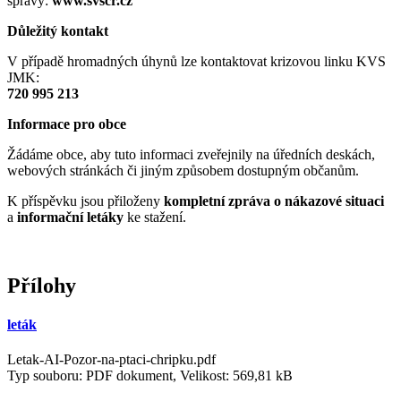
správy:
www.svscr.cz
Důležitý kontakt
V případě hromadných úhynů lze kontaktovat krizovou linku KVS
JMK:
720 995 213
Informace pro obce
Žádáme obce, aby tuto informaci zveřejnily na úředních deskách,
webových stránkách či jiným způsobem dostupným občanům.
K příspěvku jsou přiloženy
kompletní zpráva o nákazové situaci
a
informační letáky
ke stažení.
Přílohy
leták
Letak-AI-Pozor-na-ptaci-chripku.pdf
Typ souboru: PDF dokument, Velikost: 569,81 kB