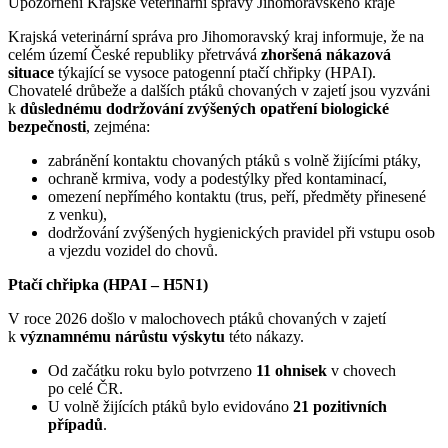
Upozornění Krajské veterinární správy Jihomoravského kraje
Krajská veterinární správa pro Jihomoravský kraj informuje, že na
celém území České republiky přetrvává
zhoršená nákazová
situace
týkající se vysoce patogenní ptačí chřipky (HPAI).
Chovatelé drůbeže a dalších ptáků chovaných v zajetí jsou vyzváni
k
důslednému dodržování zvýšených opatření biologické
bezpečnosti
, zejména:
zabránění kontaktu chovaných ptáků s volně žijícími ptáky,
ochraně krmiva, vody a podestýlky před kontaminací,
omezení nepřímého kontaktu (trus, peří, předměty přinesené
z venku),
dodržování zvýšených hygienických pravidel při vstupu osob
a vjezdu vozidel do chovů.
Ptačí chřipka (HPAI – H5N1)
V roce 2026 došlo v malochovech ptáků chovaných v zajetí
k
významnému nárůstu výskytu
této nákazy.
Od začátku roku bylo potvrzeno
11 ohnisek
v chovech
po celé ČR.
U volně žijících ptáků bylo evidováno
21 pozitivních
případů
.