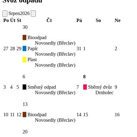
Srpen
2026
Po
Út
St
Čt
Pá
So
Ne
30
Bioodpad
Novosedly (Břeclav)
27
28
29
Papír
31
1
2
Novosedly (Břeclav)
Plast
Novosedly (Břeclav)
6
8
3
4
5
Směsný odpad
7
Sběrný dvůr
9
Novosedly (Břeclav)
Drnholec
13
10
11
12
Bioodpad
14
15
16
Novosedly (Břeclav)
20