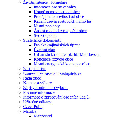
Životní situace - formuláře
Informace pro stavebníky
Koupě nemovitosti od obce
Pronájem nemovitosti od obce
Kácení dřevin rostoucích mimo les
Místní poplatky
Žádost o dotaci z rozpočtu obce
Svoz odpadu
Strategické dokumenty
Projekt krajinářských úprav
Územní plán
Urbanistická studie lokalita Mikulovská
Koncepce rozvoje obce
Místní energetická koncepce obce
Zastupitelstvo
Usnesení ze zasedání zastupitelstva
Rada obce
Komise a výbory
Zápisy kontrolního výboru
Povinné informace
Informace o zpracování osobních údajů
Užitečné odkazy
CzechPoint
Matrika
Manželství