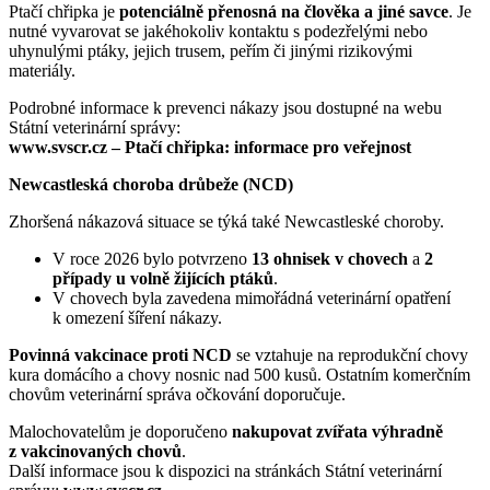
Ptačí chřipka je
potenciálně přenosná na člověka a jiné savce
. Je
nutné vyvarovat se jakéhokoliv kontaktu s podezřelými nebo
uhynulými ptáky, jejich trusem, peřím či jinými rizikovými
materiály.
Podrobné informace k prevenci nákazy jsou dostupné na webu
Státní veterinární správy:
www.svscr.cz – Ptačí chřipka: informace pro veřejnost
Newcastleská choroba drůbeže (NCD)
Zhoršená nákazová situace se týká také Newcastleské choroby.
V roce 2026 bylo potvrzeno
13 ohnisek v chovech
a
2
případy u volně žijících ptáků
.
V chovech byla zavedena mimořádná veterinární opatření
k omezení šíření nákazy.
Povinná vakcinace proti NCD
se vztahuje na reprodukční chovy
kura domácího a chovy nosnic nad 500 kusů. Ostatním komerčním
chovům veterinární správa očkování doporučuje.
Malochovatelům je doporučeno
nakupovat zvířata výhradně
z vakcinovaných chovů
.
Další informace jsou k dispozici na stránkách Státní veterinární