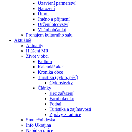
Uzavření partnerství
Narození
Úmrtí
Jméno a příjmení
Určení otcovství
Vítání občánků
Pronájem kulturního sálu
Aktuálně
Aktuality
Hlášení MR
Život v obci
Kultura
Kalendář akcí
Kronika obce
Turistika (cyklo, pěší)
Cyklostezky
Články
Bez zařazení
Farní okénko
Fotbal
Turistika a zajímavosti
Zprávy z radnice
Smuteční deska
Info Ukrajina
Nabídka práce