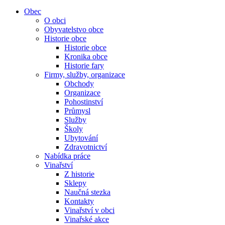
Obec
O obci
Obyvatelstvo obce
Historie obce
Historie obce
Kronika obce
Historie fary
Firmy, služby, organizace
Obchody
Organizace
Pohostinství
Průmysl
Služby
Školy
Ubytování
Zdravotnictví
Nabídka práce
Vinařství
Z historie
Sklepy
Naučná stezka
Kontakty
Vinařství v obci
Vinařské akce