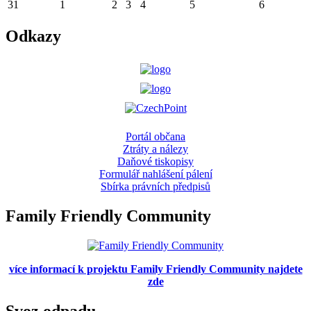
31
1
2
3
4
5
6
Odkazy
Portál občana
Ztráty a nálezy
Daňové tiskopisy
Formulář nahlášení pálení
Sbírka právních předpisů
Family Friendly Community
více informací k projektu Family Friendly Community najdete
zde
Svoz odpadu