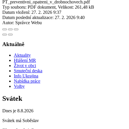
PT_preventivni_opatreni_v_drobnochovech.pdf
Typ souboru: PDF dokument, Velikost: 261,48 kB
Datum vložení:
27. 2. 2026 9:37
Datum poslední aktualizace:
27. 2. 2026 9:40
Autor:
Správce Webu
Aktuálně
Aktuality
Hlášení MR
Život v obci
Smuteční deska
Info Ukrajina
Nabídka práce
Volby
Svátek
Dnes je 8.8.2026
Svátek má
Soběslav