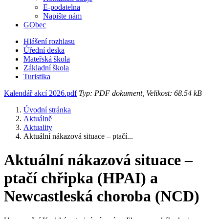
E-podatelna
Napište nám
GObec
Hlášení rozhlasu
Úřední deska
Mateřská škola
Základní škola
Turistika
Kalendář akcí 2026.pdf
Typ: PDF dokument, Velikost: 68.54 kB
Úvodní stránka
Aktuálně
Aktuality
Aktuální nákazová situace – ptačí...
Aktuální nákazová situace –
ptačí chřipka (HPAI) a
Newcastleská choroba (NCD)