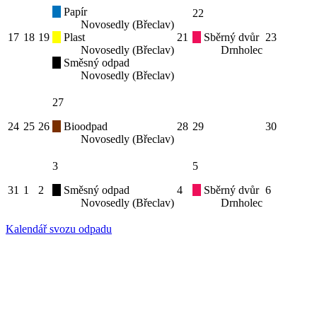
Papír
22
Novosedly (Břeclav)
17
18
19
Plast
21
Sběrný dvůr
23
Novosedly (Břeclav)
Drnholec
Směsný odpad
Novosedly (Břeclav)
27
24
25
26
Bioodpad
28
29
30
Novosedly (Břeclav)
3
5
31
1
2
Směsný odpad
4
Sběrný dvůr
6
Novosedly (Břeclav)
Drnholec
Kalendář svozu odpadu