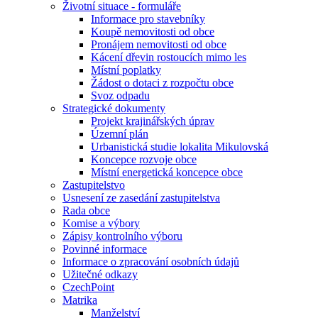
Životní situace - formuláře
Informace pro stavebníky
Koupě nemovitosti od obce
Pronájem nemovitosti od obce
Kácení dřevin rostoucích mimo les
Místní poplatky
Žádost o dotaci z rozpočtu obce
Svoz odpadu
Strategické dokumenty
Projekt krajinářských úprav
Územní plán
Urbanistická studie lokalita Mikulovská
Koncepce rozvoje obce
Místní energetická koncepce obce
Zastupitelstvo
Usnesení ze zasedání zastupitelstva
Rada obce
Komise a výbory
Zápisy kontrolního výboru
Povinné informace
Informace o zpracování osobních údajů
Užitečné odkazy
CzechPoint
Matrika
Manželství