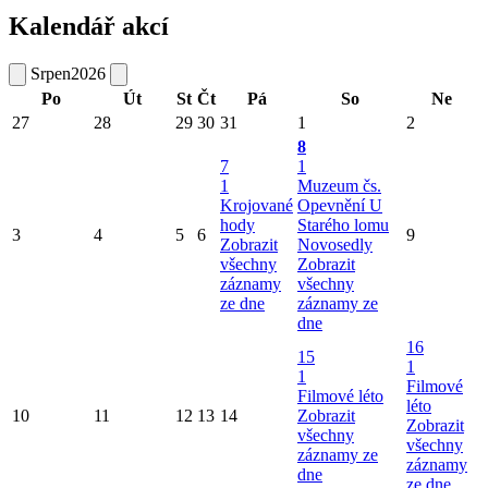
Kalendář akcí
Srpen
2026
Po
Út
St
Čt
Pá
So
Ne
27
28
29
30
31
1
2
8
7
1
1
Muzeum čs.
Krojované
Opevnění U
hody
Starého lomu
3
4
5
6
9
Zobrazit
Novosedly
všechny
Zobrazit
záznamy
všechny
ze dne
záznamy ze
dne
16
15
1
1
Filmové
Filmové léto
léto
10
11
12
13
14
Zobrazit
Zobrazit
všechny
všechny
záznamy ze
záznamy
dne
ze dne