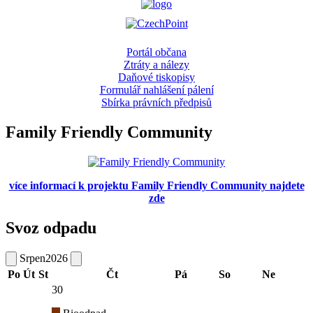
Portál občana
Ztráty a nálezy
Daňové tiskopisy
Formulář nahlášení pálení
Sbírka právních předpisů
Family Friendly Community
více informací k projektu Family Friendly Community najdete
zde
Svoz odpadu
Srpen
2026
Po
Út
St
Čt
Pá
So
Ne
30