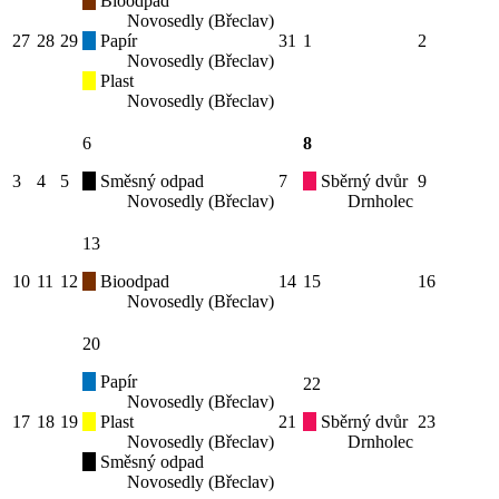
Bioodpad
Novosedly (Břeclav)
27
28
29
Papír
31
1
2
Novosedly (Břeclav)
Plast
Novosedly (Břeclav)
6
8
3
4
5
Směsný odpad
7
Sběrný dvůr
9
Novosedly (Břeclav)
Drnholec
13
10
11
12
Bioodpad
14
15
16
Novosedly (Břeclav)
20
Papír
22
Novosedly (Břeclav)
17
18
19
Plast
21
Sběrný dvůr
23
Novosedly (Břeclav)
Drnholec
Směsný odpad
Novosedly (Břeclav)