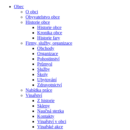
Obec
O obci
Obyvatelstvo obce
Historie obce
Historie obce
Kronika obce
Historie fary
Firmy, služby, organizace
Obchody
Organizace
Pohostinství
Průmysl
Služby
Školy
Ubytování
Zdravotnictví
Nabídka práce
Vinařství
Z historie
Sklepy
Naučná stezka
Kontakty
Vinařství v obci
Vinařské akce