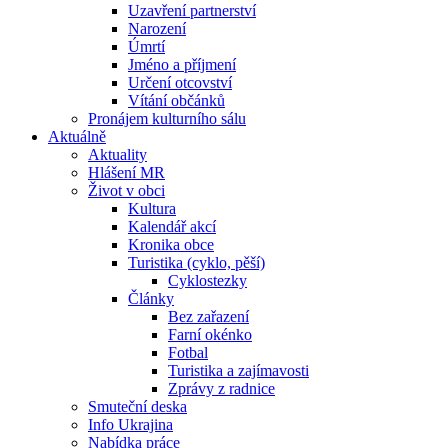
Uzavření partnerství
Narození
Úmrtí
Jméno a příjmení
Určení otcovství
Vítání občánků
Pronájem kulturního sálu
Aktuálně
Aktuality
Hlášení MR
Život v obci
Kultura
Kalendář akcí
Kronika obce
Turistika (cyklo, pěší)
Cyklostezky
Články
Bez zařazení
Farní okénko
Fotbal
Turistika a zajímavosti
Zprávy z radnice
Smuteční deska
Info Ukrajina
Nabídka práce