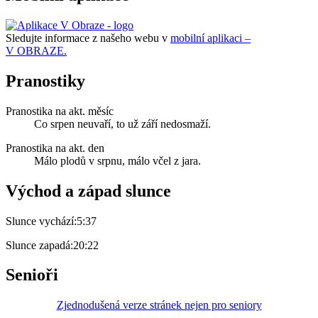
Sledujte informace z našeho webu v
mobilní aplikaci –
V OBRAZE.
Pranostiky
Pranostika na akt. měsíc
Co srpen neuvaří, to už září nedosmaží.
Pranostika na akt. den
Málo plodů v srpnu, málo včel z jara.
Východ a západ slunce
Slunce vychází:
5:37
Slunce zapadá:
20:22
Senioři
Zjednodušená verze stránek nejen pro seniory