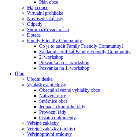
Plán obce
Mapa obce
Virtuální prohlídka
Novosedelské listy
Odpady
Shromažďovací místo
Dotace
Family Friendly Community
Co je to audit Family Friendly Community?
Základní certifikát Family Friendly Community
2. workshop
Pozvánka na 2. workshop
Pozvánka na 1. workshop
Úřad
Úřední deska
Vyhlášky a předpisy
Obecně závazné vyhlášky obce
Nařízení obce
Směrnice obce
Jednací a kontrolní řády
Provozní řády
Ostatní dokumenty
Veřejné zakázky
Veřejné zakázky (archiv)
Veřejnoprávní smlouvy