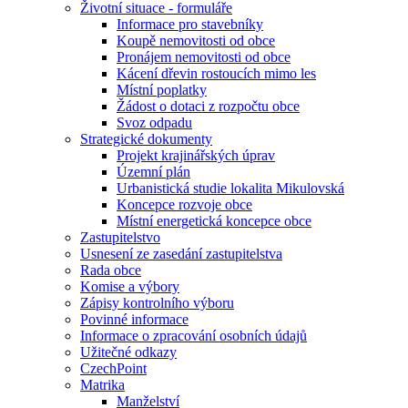
Životní situace - formuláře
Informace pro stavebníky
Koupě nemovitosti od obce
Pronájem nemovitosti od obce
Kácení dřevin rostoucích mimo les
Místní poplatky
Žádost o dotaci z rozpočtu obce
Svoz odpadu
Strategické dokumenty
Projekt krajinářských úprav
Územní plán
Urbanistická studie lokalita Mikulovská
Koncepce rozvoje obce
Místní energetická koncepce obce
Zastupitelstvo
Usnesení ze zasedání zastupitelstva
Rada obce
Komise a výbory
Zápisy kontrolního výboru
Povinné informace
Informace o zpracování osobních údajů
Užitečné odkazy
CzechPoint
Matrika
Manželství