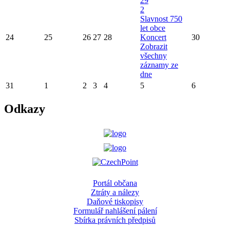
29
2
Slavnost 750
let obce
24
25
26
27
28
Koncert
30
Zobrazit
všechny
záznamy ze
dne
31
1
2
3
4
5
6
Odkazy
Portál občana
Ztráty a nálezy
Daňové tiskopisy
Formulář nahlášení pálení
Sbírka právních předpisů