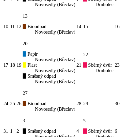
Novosedly (Břeclav)
Drnholec
13
10
11
12
Bioodpad
14
15
16
Novosedly (Břeclav)
20
Papír
22
Novosedly (Břeclav)
17
18
19
Plast
21
Sběrný dvůr
23
Novosedly (Břeclav)
Drnholec
Směsný odpad
Novosedly (Břeclav)
27
24
25
26
Bioodpad
28
29
30
Novosedly (Břeclav)
3
5
31
1
2
Směsný odpad
4
Sběrný dvůr
6
Novosedly (Břeclav)
Drnholec