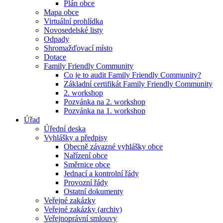
Plán obce
Mapa obce
Virtuální prohlídka
Novosedelské listy
Odpady
Shromažďovací místo
Dotace
Family Friendly Community
Co je to audit Family Friendly Community?
Základní certifikát Family Friendly Community
2. workshop
Pozvánka na 2. workshop
Pozvánka na 1. workshop
Úřad
Úřední deska
Vyhlášky a předpisy
Obecně závazné vyhlášky obce
Nařízení obce
Směrnice obce
Jednací a kontrolní řády
Provozní řády
Ostatní dokumenty
Veřejné zakázky
Veřejné zakázky (archiv)
Veřejnoprávní smlouvy