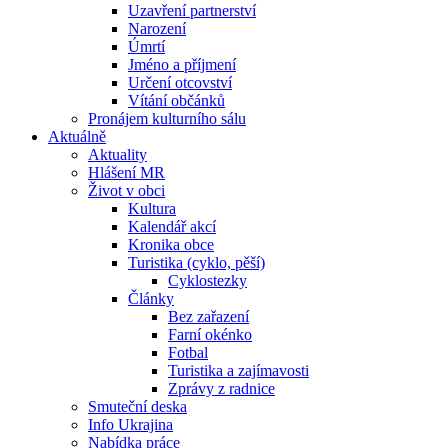
Uzavření partnerství
Narození
Úmrtí
Jméno a příjmení
Určení otcovství
Vítání občánků
Pronájem kulturního sálu
Aktuálně
Aktuality
Hlášení MR
Život v obci
Kultura
Kalendář akcí
Kronika obce
Turistika (cyklo, pěší)
Cyklostezky
Články
Bez zařazení
Farní okénko
Fotbal
Turistika a zajímavosti
Zprávy z radnice
Smuteční deska
Info Ukrajina
Nabídka práce