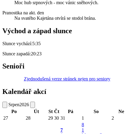
Moc hub srpnových - moc vánic sněhových.
Pranostika na akt. den
Na svatého Kajetána otvírá se stodol brána.
Východ a západ slunce
Slunce vychází:
5:35
Slunce zapadá:
20:23
Senioři
Zjednodušená verze stránek nejen pro seniory
Kalendář akcí
Srpen
2026
Po
Út
St
Čt
Pá
So
Ne
27
28
29
30
31
1
2
8
7
1