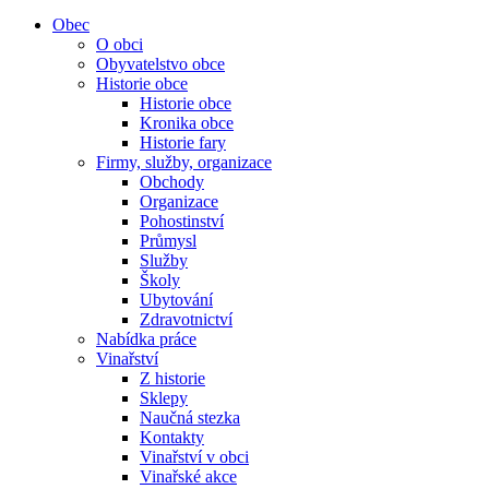
Obec
O obci
Obyvatelstvo obce
Historie obce
Historie obce
Kronika obce
Historie fary
Firmy, služby, organizace
Obchody
Organizace
Pohostinství
Průmysl
Služby
Školy
Ubytování
Zdravotnictví
Nabídka práce
Vinařství
Z historie
Sklepy
Naučná stezka
Kontakty
Vinařství v obci
Vinařské akce