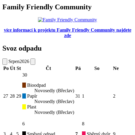
Family Friendly Community
více informací k projektu Family Friendly Community najdete
zde
Svoz odpadu
Srpen
2026
Po
Út
St
Čt
Pá
So
Ne
30
Bioodpad
Novosedly (Břeclav)
27
28
29
Papír
31
1
2
Novosedly (Břeclav)
Plast
Novosedly (Břeclav)
6
8
3
4
5
Směsný odpad
7
Sběrný dvůr
9