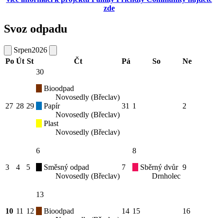
zde
Svoz odpadu
Srpen
2026
Po
Út
St
Čt
Pá
So
Ne
30
Bioodpad
Novosedly (Břeclav)
27
28
29
Papír
31
1
2
Novosedly (Břeclav)
Plast
Novosedly (Břeclav)
6
8
3
4
5
Směsný odpad
7
Sběrný dvůr
9
Novosedly (Břeclav)
Drnholec
13
10
11
12
Bioodpad
14
15
16