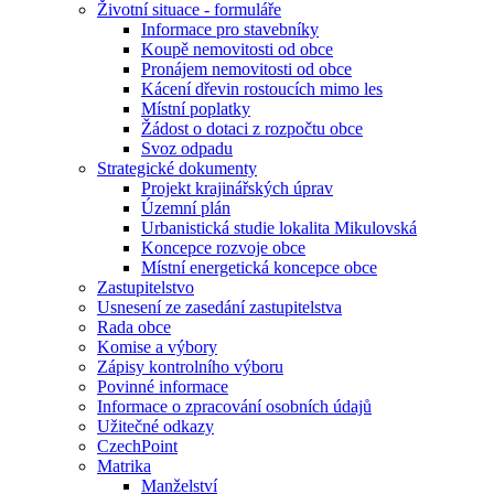
Životní situace - formuláře
Informace pro stavebníky
Koupě nemovitosti od obce
Pronájem nemovitosti od obce
Kácení dřevin rostoucích mimo les
Místní poplatky
Žádost o dotaci z rozpočtu obce
Svoz odpadu
Strategické dokumenty
Projekt krajinářských úprav
Územní plán
Urbanistická studie lokalita Mikulovská
Koncepce rozvoje obce
Místní energetická koncepce obce
Zastupitelstvo
Usnesení ze zasedání zastupitelstva
Rada obce
Komise a výbory
Zápisy kontrolního výboru
Povinné informace
Informace o zpracování osobních údajů
Užitečné odkazy
CzechPoint
Matrika
Manželství