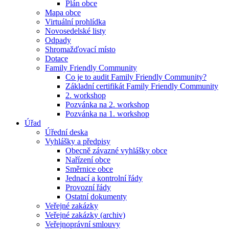
Plán obce
Mapa obce
Virtuální prohlídka
Novosedelské listy
Odpady
Shromažďovací místo
Dotace
Family Friendly Community
Co je to audit Family Friendly Community?
Základní certifikát Family Friendly Community
2. workshop
Pozvánka na 2. workshop
Pozvánka na 1. workshop
Úřad
Úřední deska
Vyhlášky a předpisy
Obecně závazné vyhlášky obce
Nařízení obce
Směrnice obce
Jednací a kontrolní řády
Provozní řády
Ostatní dokumenty
Veřejné zakázky
Veřejné zakázky (archiv)
Veřejnoprávní smlouvy