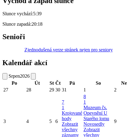
Východ a západ slunce
Slunce vychází:
5:39
Slunce zapadá:
20:18
Senioři
Zjednodušená verze stránek nejen pro seniory
Kalendář akcí
Srpen
2026
Po
Út
St
Čt
Pá
So
Ne
27
28
29
30
31
1
2
8
7
1
1
Muzeum čs.
Krojované
Opevnění U
hody
Starého lomu
3
4
5
6
9
Zobrazit
Novosedly
všechny
Zobrazit
záznamy
všechny