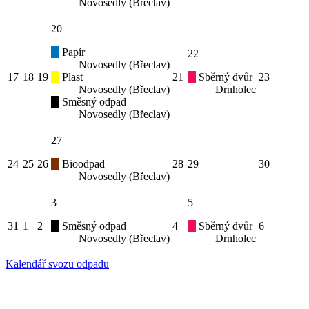
Novosedly (Břeclav)
20
Papír
22
Novosedly (Břeclav)
17
18
19
Plast
21
Sběrný dvůr
23
Novosedly (Břeclav)
Drnholec
Směsný odpad
Novosedly (Břeclav)
27
24
25
26
Bioodpad
28
29
30
Novosedly (Břeclav)
3
5
31
1
2
Směsný odpad
4
Sběrný dvůr
6
Novosedly (Břeclav)
Drnholec
Kalendář svozu odpadu