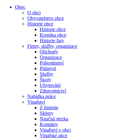
Obec
O obci
Obyvatelstvo obce
Historie obce
Historie obce
Kronika obce
Historie fary
Firmy, služby, organizace
Obchody
Organizace
Pohostinství
Průmysl
Služby
Školy
Ubytování
Zdravotnictví
Nabídka práce
Vinařství
Z historie
Sklepy
Naučná stezka
Kontakty
Vinařství v obci
Vinařské akce