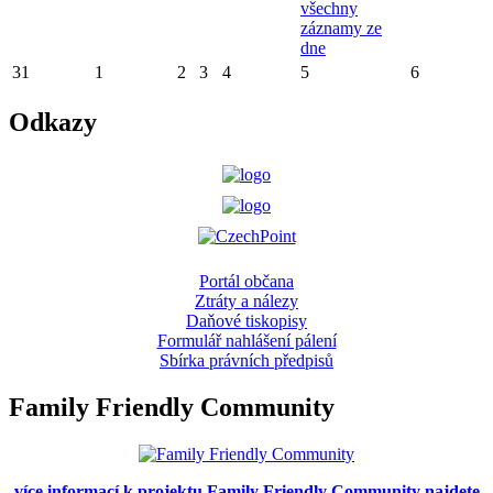
všechny
záznamy ze
dne
31
1
2
3
4
5
6
Odkazy
Portál občana
Ztráty a nálezy
Daňové tiskopisy
Formulář nahlášení pálení
Sbírka právních předpisů
Family Friendly Community
více informací k projektu Family Friendly Community najdete