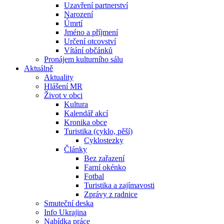
Uzavření partnerství
Narození
Úmrtí
Jméno a příjmení
Určení otcovství
Vítání občánků
Pronájem kulturního sálu
Aktuálně
Aktuality
Hlášení MR
Život v obci
Kultura
Kalendář akcí
Kronika obce
Turistika (cyklo, pěší)
Cyklostezky
Články
Bez zařazení
Farní okénko
Fotbal
Turistika a zajímavosti
Zprávy z radnice
Smuteční deska
Info Ukrajina
Nabídka práce